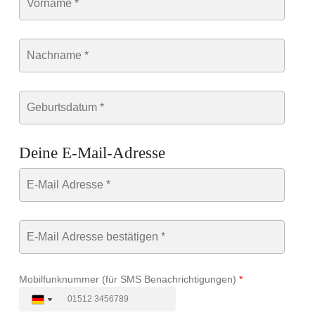
Deine E-Mail-Adresse
Mobilfunknummer (für SMS Benachrichtigungen)
*
D
D
D
D
D
D
D
D
D
D
D
D
D
D