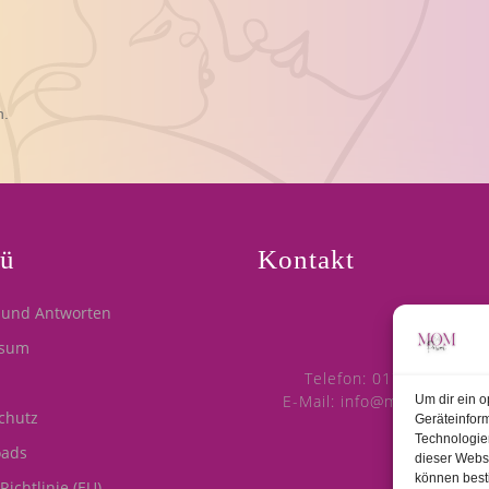
n.
ü
Kontakt
 und Antworten
ssum
Telefon: 0176/2070628
E-Mail: info@mompower-fi
Um dir ein o
chutz
Geräteinfor
Technologien
oads
dieser Websi
können best
Richtlinie (EU)